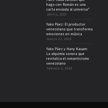
hago con Román es una
carta enviada al universo”
abril 2, 2025
Yako Páez: El productor
venezolano que transforma
emociones en música
marzo 27, 2025
Yako Páez y Hany Kauam:
La alquimia sonora que
revitaliza el romanticismo
venezolano
febrero 2, 2025