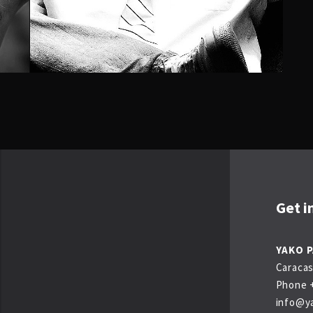
Get i
YAKO 
Caracas
Phone +
info@y