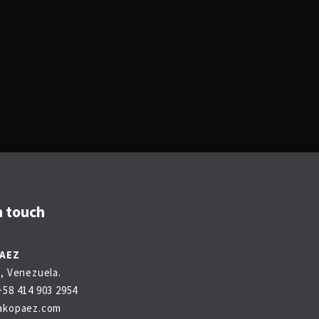
n touch
PAEZ
, Venezuela.
58 414 903 2954
akopaez.com